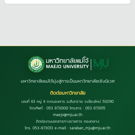
มหาวิทยาลัยแม่โจ้มุ่งสู่การเป็นมหาวิทยาลัยเชิงนิเวศ
ติดต่อมหาวิทยาลัย
เลขที่ 63 หมู่ 4 ต.หนองหาร อ.สันทราย จ.เชียงใหม่ 50290
โทรศัพท์ : 053 873000 โทรสาร : 053 873015
maejo@mju.ac.th
ติดต่องานเอกสารทางราชการ กองกลาง
โทร. 053-873013 e-mail : saraban_mju@mju.ac.th