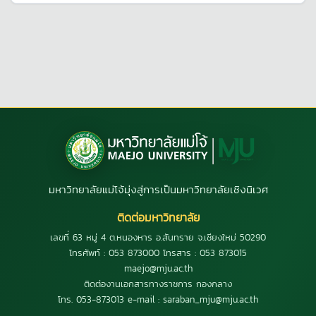
มหาวิทยาลัยแม่โจ้มุ่งสู่การเป็นมหาวิทยาลัยเชิงนิเวศ
ติดต่อมหาวิทยาลัย
เลขที่ 63 หมู่ 4 ต.หนองหาร อ.สันทราย จ.เชียงใหม่ 50290
โทรศัพท์ : 053 873000 โทรสาร : 053 873015
maejo@mju.ac.th
ติดต่องานเอกสารทางราชการ กองกลาง
โทร. 053-873013 e-mail : saraban_mju@mju.ac.th