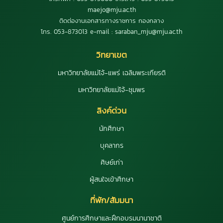
maejo@mju.ac.th
ติดต่องานเอกสารทางราชการ กองกลาง
โทร. 053-873013 e-mail : saraban_mju@mju.ac.th
วิทยาเขต
มหาวิทยาลัยแม่โจ้-แพร่ เฉลิมพระเกียรติ
มหาวิทยาลัยแม่โจ้-ชุมพร
ลิงค์ด่วน
นักศึกษา
บุคลากร
ศิษย์เก่า
ผู้สนใจเข้าศึกษา
ที่พัก/สัมมนา
ศูนย์การศึกษาและฝึกอบรมนานาชาติ