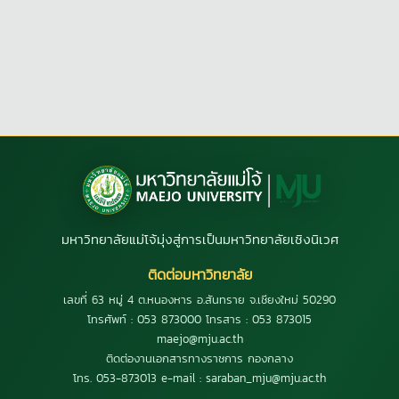
มหาวิทยาลัยแม่โจ้มุ่งสู่การเป็นมหาวิทยาลัยเชิงนิเวศ
ติดต่อมหาวิทยาลัย
เลขที่ 63 หมู่ 4 ต.หนองหาร อ.สันทราย จ.เชียงใหม่ 50290
โทรศัพท์ : 053 873000 โทรสาร : 053 873015
maejo@mju.ac.th
ติดต่องานเอกสารทางราชการ กองกลาง
โทร. 053-873013 e-mail : saraban_mju@mju.ac.th