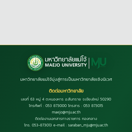
มหาวิทยาลัยแม่โจ้มุ่งสู่การเป็นมหาวิทยาลัยเชิงนิเวศ
ติดต่อมหาวิทยาลัย
เลขที่ 63 หมู่ 4 ต.หนองหาร อ.สันทราย จ.เชียงใหม่ 50290
โทรศัพท์ : 053 873000 โทรสาร : 053 873015
maejo@mju.ac.th
ติดต่องานเอกสารทางราชการ กองกลาง
โทร. 053-873013 e-mail : saraban_mju@mju.ac.th