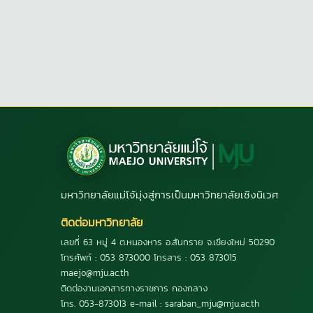
มหาวิทยาลัยแม่โจ้มุ่งสู่การเป็นมหาวิทยาลัยเชิงนิเวศ
ติดต่อมหาวิทยาลัย
เลขที่ 63 หมู่ 4 ต.หนองหาร อ.สันทราย จ.เชียงใหม่ 50290
โทรศัพท์ : 053 873000 โทรสาร : 053 873015
maejo@mju.ac.th
ติดต่องานเอกสารทางราชการ กองกลาง
โทร. 053-873013 e-mail : saraban_mju@mju.ac.th