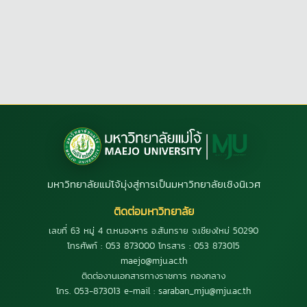
มหาวิทยาลัยแม่โจ้มุ่งสู่การเป็นมหาวิทยาลัยเชิงนิเวศ
ติดต่อมหาวิทยาลัย
เลขที่ 63 หมู่ 4 ต.หนองหาร อ.สันทราย จ.เชียงใหม่ 50290
โทรศัพท์ : 053 873000 โทรสาร : 053 873015
maejo@mju.ac.th
ติดต่องานเอกสารทางราชการ กองกลาง
โทร. 053-873013 e-mail : saraban_mju@mju.ac.th