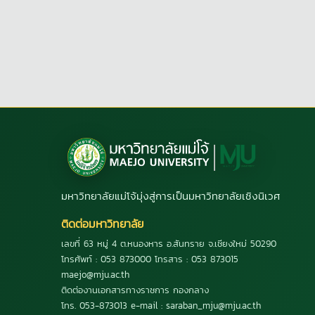
มหาวิทยาลัยแม่โจ้มุ่งสู่การเป็นมหาวิทยาลัยเชิงนิเวศ
ติดต่อมหาวิทยาลัย
เลขที่ 63 หมู่ 4 ต.หนองหาร อ.สันทราย จ.เชียงใหม่ 50290
โทรศัพท์ : 053 873000 โทรสาร : 053 873015
maejo@mju.ac.th
ติดต่องานเอกสารทางราชการ กองกลาง
โทร. 053-873013 e-mail : saraban_mju@mju.ac.th