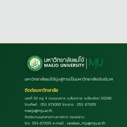
มหาวิทยาลัยแม่โจ้มุ่งสู่การเป็นมหาวิทยาลัยเชิงนิเวศ
ติดต่อมหาวิทยาลัย
เลขที่ 63 หมู่ 4 ต.หนองหาร อ.สันทราย จ.เชียงใหม่ 50290
โทรศัพท์ : 053 873000 โทรสาร : 053 873015
maejo@mju.ac.th
ติดต่องานเอกสารทางราชการ กองกลาง
โทร. 053-873013 e-mail : saraban_mju@mju.ac.th