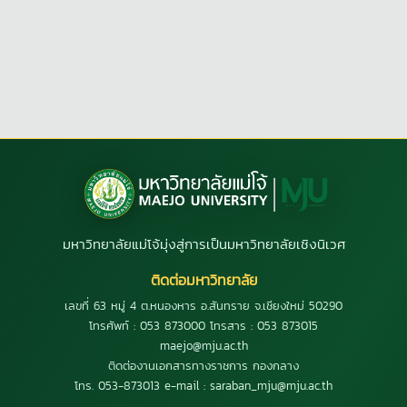
มหาวิทยาลัยแม่โจ้มุ่งสู่การเป็นมหาวิทยาลัยเชิงนิเวศ
ติดต่อมหาวิทยาลัย
เลขที่ 63 หมู่ 4 ต.หนองหาร อ.สันทราย จ.เชียงใหม่ 50290
โทรศัพท์ : 053 873000 โทรสาร : 053 873015
maejo@mju.ac.th
ติดต่องานเอกสารทางราชการ กองกลาง
โทร. 053-873013 e-mail : saraban_mju@mju.ac.th