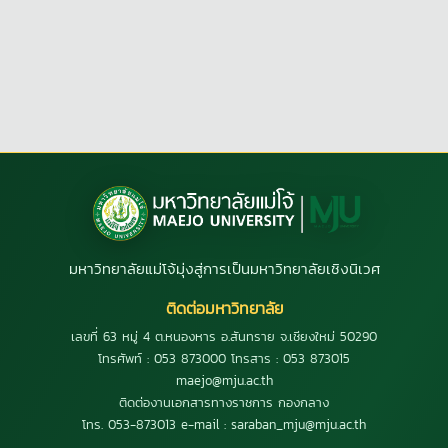
มหาวิทยาลัยแม่โจ้มุ่งสู่การเป็นมหาวิทยาลัยเชิงนิเวศ
ติดต่อมหาวิทยาลัย
เลขที่ 63 หมู่ 4 ต.หนองหาร อ.สันทราย จ.เชียงใหม่ 50290
โทรศัพท์ : 053 873000 โทรสาร : 053 873015
maejo@mju.ac.th
ติดต่องานเอกสารทางราชการ กองกลาง
โทร. 053-873013 e-mail : saraban_mju@mju.ac.th