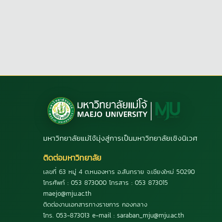
มหาวิทยาลัยแม่โจ้มุ่งสู่การเป็นมหาวิทยาลัยเชิงนิเวศ
ติดต่อมหาวิทยาลัย
เลขที่ 63 หมู่ 4 ต.หนองหาร อ.สันทราย จ.เชียงใหม่ 50290
โทรศัพท์ : 053 873000 โทรสาร : 053 873015
maejo@mju.ac.th
ติดต่องานเอกสารทางราชการ กองกลาง
โทร. 053-873013 e-mail : saraban_mju@mju.ac.th