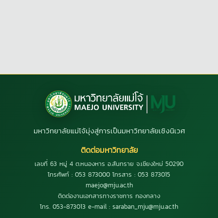
มหาวิทยาลัยแม่โจ้มุ่งสู่การเป็นมหาวิทยาลัยเชิงนิเวศ
ติดต่อมหาวิทยาลัย
เลขที่ 63 หมู่ 4 ต.หนองหาร อ.สันทราย จ.เชียงใหม่ 50290
โทรศัพท์ : 053 873000 โทรสาร : 053 873015
maejo@mju.ac.th
ติดต่องานเอกสารทางราชการ กองกลาง
โทร. 053-873013 e-mail : saraban_mju@mju.ac.th