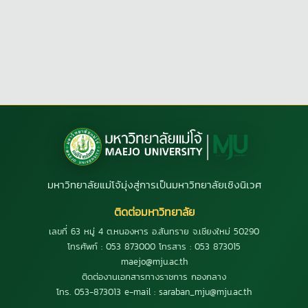
มหาวิทยาลัยแม่โจ้มุ่งสู่การเป็นมหาวิทยาลัยเชิงนิเวศ
ติดต่อมหาวิทยาลัย
เลขที่ 63 หมู่ 4 ต.หนองหาร อ.สันทราย จ.เชียงใหม่ 50290
โทรศัพท์ : 053 873000 โทรสาร : 053 873015
maejo@mju.ac.th
ติดต่องานเอกสารทางราชการ กองกลาง
โทร. 053-873013 e-mail : saraban_mju@mju.ac.th