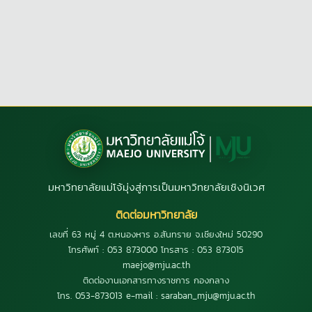
มหาวิทยาลัยแม่โจ้มุ่งสู่การเป็นมหาวิทยาลัยเชิงนิเวศ
ติดต่อมหาวิทยาลัย
เลขที่ 63 หมู่ 4 ต.หนองหาร อ.สันทราย จ.เชียงใหม่ 50290
โทรศัพท์ : 053 873000 โทรสาร : 053 873015
maejo@mju.ac.th
ติดต่องานเอกสารทางราชการ กองกลาง
โทร. 053-873013 e-mail : saraban_mju@mju.ac.th