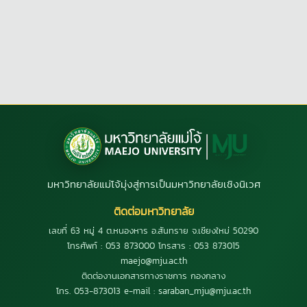
มหาวิทยาลัยแม่โจ้มุ่งสู่การเป็นมหาวิทยาลัยเชิงนิเวศ
ติดต่อมหาวิทยาลัย
เลขที่ 63 หมู่ 4 ต.หนองหาร อ.สันทราย จ.เชียงใหม่ 50290
โทรศัพท์ : 053 873000 โทรสาร : 053 873015
maejo@mju.ac.th
ติดต่องานเอกสารทางราชการ กองกลาง
โทร. 053-873013 e-mail : saraban_mju@mju.ac.th