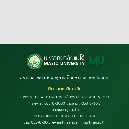
มหาวิทยาลัยแม่โจ้มุ่งสู่การเป็นมหาวิทยาลัยเชิงนิเวศ
ติดต่อมหาวิทยาลัย
เลขที่ 63 หมู่ 4 ต.หนองหาร อ.สันทราย จ.เชียงใหม่ 50290
โทรศัพท์ : 053 873000 โทรสาร : 053 873015
maejo@mju.ac.th
ติดต่องานเอกสารทางราชการ กองกลาง
โทร. 053-873013 e-mail : saraban_mju@mju.ac.th