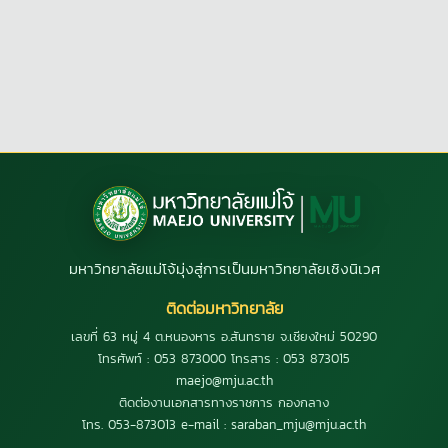
มหาวิทยาลัยแม่โจ้มุ่งสู่การเป็นมหาวิทยาลัยเชิงนิเวศ
ติดต่อมหาวิทยาลัย
เลขที่ 63 หมู่ 4 ต.หนองหาร อ.สันทราย จ.เชียงใหม่ 50290
โทรศัพท์ : 053 873000 โทรสาร : 053 873015
maejo@mju.ac.th
ติดต่องานเอกสารทางราชการ กองกลาง
โทร. 053-873013 e-mail : saraban_mju@mju.ac.th