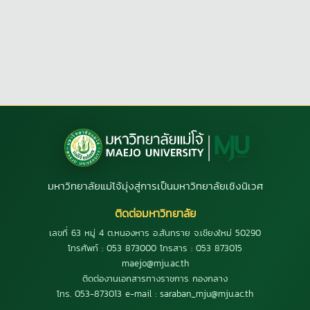
มหาวิทยาลัยแม่โจ้มุ่งสู่การเป็นมหาวิทยาลัยเชิงนิเวศ
ติดต่อมหาวิทยาลัย
เลขที่ 63 หมู่ 4 ต.หนองหาร อ.สันทราย จ.เชียงใหม่ 50290
โทรศัพท์ : 053 873000 โทรสาร : 053 873015
maejo@mju.ac.th
ติดต่องานเอกสารทางราชการ กองกลาง
โทร. 053-873013 e-mail : saraban_mju@mju.ac.th