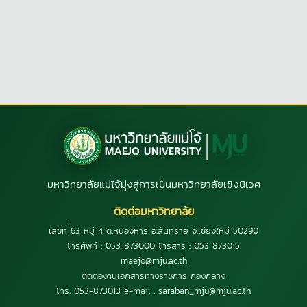
มหาวิทยาลัยแม่โจ้มุ่งสู่การเป็นมหาวิทยาลัยเชิงนิเวศ
ติดต่อมหาวิทยาลัย
เลขที่ 63 หมู่ 4 ต.หนองหาร อ.สันทราย จ.เชียงใหม่ 50290
โทรศัพท์ : 053 873000 โทรสาร : 053 873015
maejo@mju.ac.th
ติดต่องานเอกสารทางราชการ กองกลาง
โทร. 053-873013 e-mail : saraban_mju@mju.ac.th