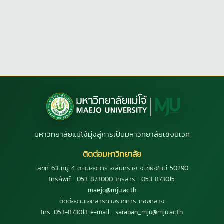
มหาวิทยาลัยแม่โจ้มุ่งสู่การเป็นมหาวิทยาลัยเชิงนิเวศ
ติดต่อมหาวิทยาลัย
เลขที่ 63 หมู่ 4 ต.หนองหาร อ.สันทราย จ.เชียงใหม่ 50290
โทรศัพท์ : 053 873000 โทรสาร : 053 873015
maejo@mju.ac.th
ติดต่องานเอกสารทางราชการ กองกลาง
โทร. 053-873013 e-mail : saraban_mju@mju.ac.th