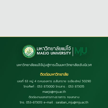
มหาวิทยาลัยแม่โจ้มุ่งสู่การเป็นมหาวิทยาลัยเชิงนิเวศ
ติดต่อมหาวิทยาลัย
เลขที่ 63 หมู่ 4 ต.หนองหาร อ.สันทราย จ.เชียงใหม่ 50290
โทรศัพท์ : 053 873000 โทรสาร : 053 873015
maejo@mju.ac.th
ติดต่องานเอกสารทางราชการ กองกลาง
โทร. 053-873013 e-mail : saraban_mju@mju.ac.th