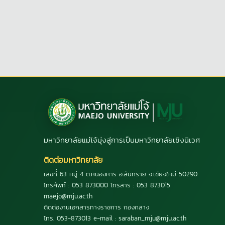
มหาวิทยาลัยแม่โจ้มุ่งสู่การเป็นมหาวิทยาลัยเชิงนิเวศ
ติดต่อมหาวิทยาลัย
เลขที่ 63 หมู่ 4 ต.หนองหาร อ.สันทราย จ.เชียงใหม่ 50290
โทรศัพท์ : 053 873000 โทรสาร : 053 873015
maejo@mju.ac.th
ติดต่องานเอกสารทางราชการ กองกลาง
โทร. 053-873013 e-mail : saraban_mju@mju.ac.th