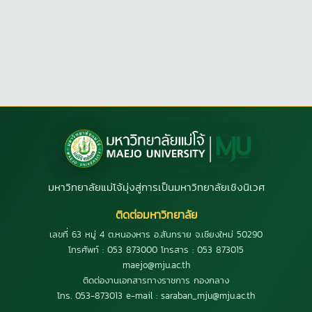
มหาวิทยาลัยแม่โจ้มุ่งสู่การเป็นมหาวิทยาลัยเชิงนิเวศ
ติดต่อมหาวิทยาลัย
เลขที่ 63 หมู่ 4 ต.หนองหาร อ.สันทราย จ.เชียงใหม่ 50290
โทรศัพท์ : 053 873000 โทรสาร : 053 873015
maejo@mju.ac.th
ติดต่องานเอกสารทางราชการ กองกลาง
โทร. 053-873013 e-mail : saraban_mju@mju.ac.th