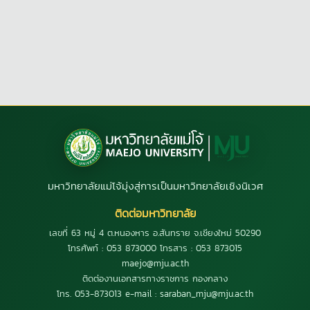
มหาวิทยาลัยแม่โจ้มุ่งสู่การเป็นมหาวิทยาลัยเชิงนิเวศ
ติดต่อมหาวิทยาลัย
เลขที่ 63 หมู่ 4 ต.หนองหาร อ.สันทราย จ.เชียงใหม่ 50290
โทรศัพท์ : 053 873000 โทรสาร : 053 873015
maejo@mju.ac.th
ติดต่องานเอกสารทางราชการ กองกลาง
โทร. 053-873013 e-mail : saraban_mju@mju.ac.th