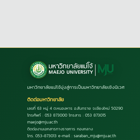
มหาวิทยาลัยแม่โจ้มุ่งสู่การเป็นมหาวิทยาลัยเชิงนิเวศ
ติดต่อมหาวิทยาลัย
เลขที่ 63 หมู่ 4 ต.หนองหาร อ.สันทราย จ.เชียงใหม่ 50290
โทรศัพท์ : 053 873000 โทรสาร : 053 873015
maejo@mju.ac.th
ติดต่องานเอกสารทางราชการ กองกลาง
โทร. 053-873013 e-mail : saraban_mju@mju.ac.th