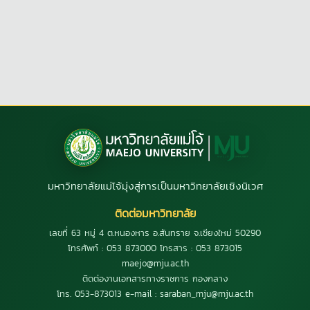
มหาวิทยาลัยแม่โจ้มุ่งสู่การเป็นมหาวิทยาลัยเชิงนิเวศ
ติดต่อมหาวิทยาลัย
เลขที่ 63 หมู่ 4 ต.หนองหาร อ.สันทราย จ.เชียงใหม่ 50290
โทรศัพท์ : 053 873000 โทรสาร : 053 873015
maejo@mju.ac.th
ติดต่องานเอกสารทางราชการ กองกลาง
โทร. 053-873013 e-mail : saraban_mju@mju.ac.th