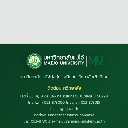
มหาวิทยาลัยแม่โจ้มุ่งสู่การเป็นมหาวิทยาลัยเชิงนิเวศ
ติดต่อมหาวิทยาลัย
เลขที่ 63 หมู่ 4 ต.หนองหาร อ.สันทราย จ.เชียงใหม่ 50290
โทรศัพท์ : 053 873000 โทรสาร : 053 873015
maejo@mju.ac.th
ติดต่องานเอกสารทางราชการ กองกลาง
โทร. 053-873013 e-mail : saraban_mju@mju.ac.th