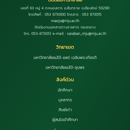
เลขที่ 63 หมู่ 4 ต.หนองหาร อ.สันทราย จ.เชียงใหม่ 50290
โทรศัพท์ : 053 873000 โทรสาร : 053 873015
maejo@mju.ac.th
ติดต่องานเอกสารทางราชการ กองกลาง
โทร. 053-873013 e-mail : saraban_mju@mju.ac.th
วิทยาเขต
มหาวิทยาลัยแม่โจ้-แพร่ เฉลิมพระเกียรติ
มหาวิทยาลัยแม่โจ้-ชุมพร
ลิงค์ด่วน
นักศึกษา
บุคลากร
ศิษย์เก่า
ผู้สนใจเข้าศึกษา