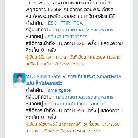
คุณภาพวัสดุและพัฒนาผลิตภัณฑ์ ในวันที่ 5
พฤศจิกายน 2568 ณ อาคารเฉลิมพระเกียรติ
สมเด็จพระเทพรัตนราชสุดา มหาวิทยาลัยแม่โจ้
คำสำคัญ :
DSC
FTIR
TGA
กลุ่มบทความ :
กลุ่มงานตามสมรรถนะบุคลากร
หมวดหมู่ :
กลุ่มงานสายวิชาการ
สถิติการเข้าถึง :
เปิดอ่าน
226
ครั้ง | แสดงความ
คิดเห็น
0
ครั้ง
ผู้เขียน
วีรินท์รดา ทะปะละ
วันที่เขียน
14/1/2569 14:59:45
แก้ไขล่าสุดเมื่อ
9/8/2569 16:13:32
MJU SmartGate
»
การแก้ไขประตู SmartGate
แม่เหล็กไม่คลายตัว
คำสำคัญ :
smartgate
กลุ่มบทความ :
กลุ่มงานตามสมรรถนะบุคลากร
หมวดหมู่ :
กลุ่มงานเทคโนโลยีสารสนเทศ
สถิติการเข้าถึง :
เปิดอ่าน
355
ครั้ง | แสดงความ
คิดเห็น
0
ครั้ง
ผู้เขียน
ณัฐชาพงษ์ รักสกุลกานต์
วันที่เขียน
15/5/2568
11:28:39
แก้ไขล่าสุดเมื่อ
9/8/2569 12:32:40