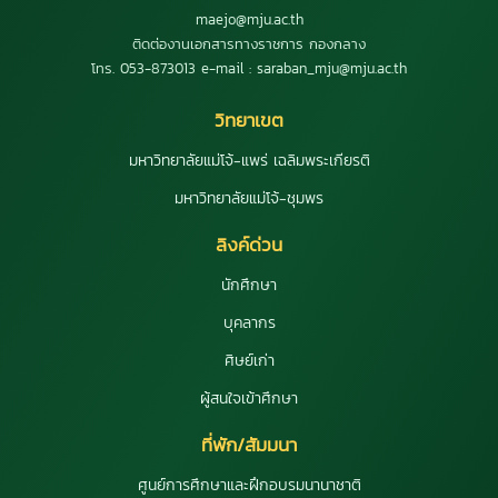
maejo@mju.ac.th
ติดต่องานเอกสารทางราชการ กองกลาง
โทร. 053-873013 e-mail : saraban_mju@mju.ac.th
วิทยาเขต
มหาวิทยาลัยแม่โจ้-แพร่ เฉลิมพระเกียรติ
มหาวิทยาลัยแม่โจ้-ชุมพร
ลิงค์ด่วน
นักศึกษา
บุคลากร
ศิษย์เก่า
ผู้สนใจเข้าศึกษา
ที่พัก/สัมมนา
ศูนย์การศึกษาและฝึกอบรมนานาชาติ