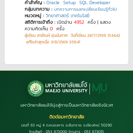
คำสำคัญ :
Oracle
Setup
SQL Developer
กลุ่มบทความ :
บทความการแลกเปลี่ยนเรียนรู้ทั่วไป
หมวดหมู่ :
วิทยาศาสตร์ เทคโนโลยี
สถิติการเข้าถึง :
เปิดอ่าน
4952
ครั้ง | แสดง
ความคิดเห็น
0
ครั้ง
ผู้เขียน
สายัณห์ อุ่นนันกาศ
วันที่เขียน
28/7/2559 13:34:42
แก้ไขล่าสุดเมื่อ
3/8/2569 3:59:41
มหาวิทยาลัยแม่โจ้มุ่งสู่การเป็นมหาวิทยาลัยเชิงนิเวศ
ติดต่อมหาวิทยาลัย
เลขที่ 63 หมู่ 4 ต.หนองหาร อ.สันทราย จ.เชียงใหม่ 50290
โทรศัพท์ : 053 873000 โทรสาร : 053 873015