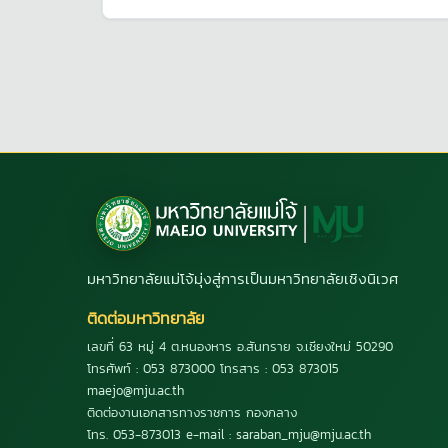
มหาวิทยาลัยแม่โจ้มุ่งสู่การเป็นมหาวิทยาลัยเชิงนิเวศ
ติดต่อมหาวิทยาลัย
เลขที่ 63 หมู่ 4 ต.หนองหาร อ.สันทราย จ.เชียงใหม่ 50290
โทรศัพท์ : 053 873000 โทรสาร : 053 873015
maejo@mju.ac.th
ติดต่องานเอกสารทางราชการ กองกลาง
โทร. 053-873013 e-mail : saraban_mju@mju.ac.th