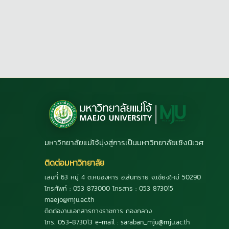
มหาวิทยาลัยแม่โจ้มุ่งสู่การเป็นมหาวิทยาลัยเชิงนิเวศ
ติดต่อมหาวิทยาลัย
เลขที่ 63 หมู่ 4 ต.หนองหาร อ.สันทราย จ.เชียงใหม่ 50290
โทรศัพท์ : 053 873000 โทรสาร : 053 873015
maejo@mju.ac.th
ติดต่องานเอกสารทางราชการ กองกลาง
โทร. 053-873013 e-mail : saraban_mju@mju.ac.th