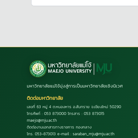
มหาวิทยาลัยแม่โจ้มุ่งสู่การเป็นมหาวิทยาลัยเชิงนิเวศ
ติดต่อมหาวิทยาลัย
เลขที่ 63 หมู่ 4 ต.หนองหาร อ.สันทราย จ.เชียงใหม่ 50290
โทรศัพท์ : 053 873000 โทรสาร : 053 873015
maejo@mju.ac.th
ติดต่องานเอกสารทางราชการ กองกลาง
โทร. 053-873013 e-mail : saraban_mju@mju.ac.th