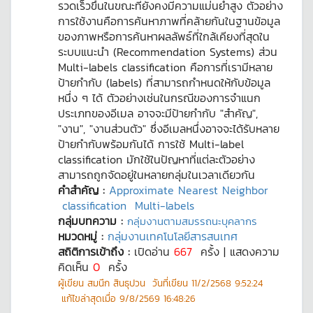
รวดเร็วขึ้นในขณะที่ยังคงมีความแม่นยำสูง ตัวอย่าง
การใช้งานคือการค้นหาภาพที่คล้ายกันในฐานข้อมูล
ของภาพหรือการค้นหาผลลัพธ์ที่ใกล้เคียงที่สุดใน
ระบบแนะนำ (Recommendation Systems) ส่วน
Multi-labels classification คือการที่เรามีหลาย
ป้ายกำกับ (labels) ที่สามารถกำหนดให้กับข้อมูล
หนึ่ง ๆ ได้ ตัวอย่างเช่นในกรณีของการจำแนก
ประเภทของอีเมล อาจจะมีป้ายกำกับ "สำคัญ",
"งาน", "งานส่วนตัว" ซึ่งอีเมลหนึ่งอาจจะได้รับหลาย
ป้ายกำกับพร้อมกันได้ การใช้ Multi-label
classification มักใช้ในปัญหาที่แต่ละตัวอย่าง
สามารถถูกจัดอยู่ในหลายกลุ่มในเวลาเดียวกัน
คำสำคัญ :
Approximate Nearest Neighbor
classification
Multi-labels
กลุ่มบทความ :
กลุ่มงานตามสมรรถนะบุคลากร
หมวดหมู่ :
กลุ่มงานเทคโนโลยีสารสนเทศ
สถิติการเข้าถึง :
เปิดอ่าน
667
ครั้ง | แสดงความ
คิดเห็น
0
ครั้ง
ผู้เขียน
สมนึก สินธุปวน
วันที่เขียน
11/2/2568 9:52:24
แก้ไขล่าสุดเมื่อ
9/8/2569 16:48:26