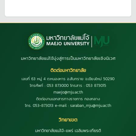
มหาวิทยาลัยแม่โจ้มุ่งสู่การเป็นมหาวิทยาลัยเชิงนิเวศ
ติดต่อมหาวิทยาลัย
เลขที่ 63 หมู่ 4 ต.หนองหาร อ.สันทราย จ.เชียงใหม่ 50290
โทรศัพท์ : 053 873000 โทรสาร : 053 873015
maejo@mju.ac.th
ติดต่องานเอกสารทางราชการ กองกลาง
โทร. 053-873013 e-mail : saraban_mju@mju.ac.th
วิทยาเขต
มหาวิทยาลัยแม่โจ้-แพร่ เฉลิมพระเกียรติ