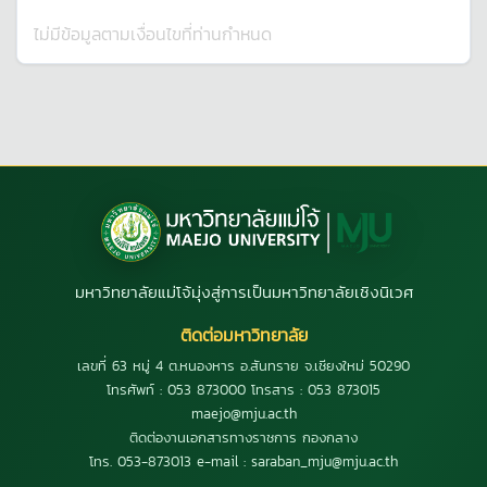
ไม่มีข้อมูลตามเงื่อนไขที่ท่านกำหนด
มหาวิทยาลัยแม่โจ้มุ่งสู่การเป็นมหาวิทยาลัยเชิงนิเวศ
ติดต่อมหาวิทยาลัย
เลขที่ 63 หมู่ 4 ต.หนองหาร อ.สันทราย จ.เชียงใหม่ 50290
โทรศัพท์ : 053 873000 โทรสาร : 053 873015
maejo@mju.ac.th
ติดต่องานเอกสารทางราชการ กองกลาง
โทร. 053-873013 e-mail : saraban_mju@mju.ac.th