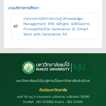
งานบริการการศึกษา
รายงานการจัดการความรู้ (Knowledge
Management: KM) หลักสูตร: พลิกโฉมการ
ทำงานยุคใหม่ด้วย Generative AI (Smart
Work with Generative AI)
มหาวิทยาลัยแม่โจ้มุ่งสู่การเป็นมหาวิทยาลัยเชิงนิเวศ
ติดต่อมหาวิทยาลัย
เลขที่ 63 หมู่ 4 ต.หนองหาร อ.สันทราย จ.เชียงใหม่ 50290
โทรศัพท์ : 053 873000 โทรสาร : 053 873015