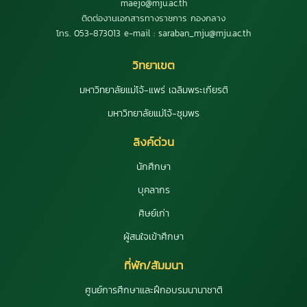
maejo@mju.ac.th
ติดต่องานเอกสารทางราชการ กองกลาง
โทร. 053-873013 e-mail : saraban_mju@mju.ac.th
วิทยาเขต
มหาวิทยาลัยแม่โจ้-แพร่ เฉลิมพระเกียรติ
มหาวิทยาลัยแม่โจ้-ชุมพร
ลิงค์ด่วน
นักศึกษา
บุคลากร
ศิษย์เก่า
ผู้สนใจเข้าศึกษา
ที่พัก/สัมมนา
ศูนย์การศึกษาและฝึกอบรมนานาชาติ