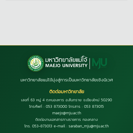
มหาวิทยาลัยแม่โจ้มุ่งสู่การเป็นมหาวิทยาลัยเชิงนิเวศ
ติดต่อมหาวิทยาลัย
เลขที่ 63 หมู่ 4 ต.หนองหาร อ.สันทราย จ.เชียงใหม่ 50290
โทรศัพท์ : 053 873000 โทรสาร : 053 873015
maejo@mju.ac.th
ติดต่องานเอกสารทางราชการ กองกลาง
โทร. 053-873013 e-mail : saraban_mju@mju.ac.th