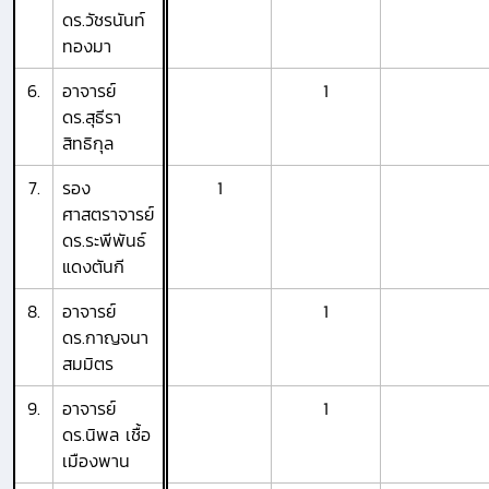
ดร.วัชรนันท์
ทองมา
6.
อาจารย์
1
ดร.สุธีรา
สิทธิกุล
7.
รอง
1
ศาสตราจารย์
ดร.ระพีพันธ์
แดงตันกี
8.
อาจารย์
1
ดร.กาญจนา
สมมิตร
9.
อาจารย์
1
ดร.นิพล เชื้อ
เมืองพาน