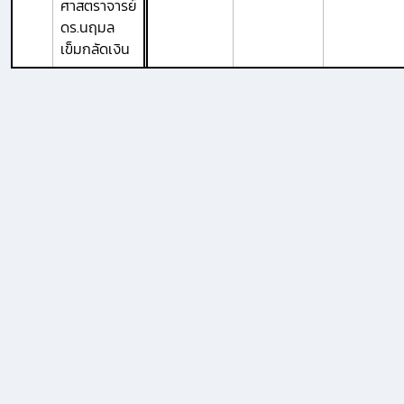
ศาสตราจารย์
ดร.นฤมล
เข็มกลัดเงิน