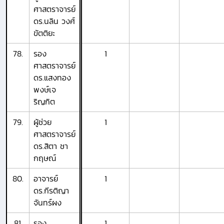
ศาสตราจารย์
ดร.นลิน วงศ์
ขัตติยะ
78.
รอง
1
ศาสตราจารย์
ดร.แสงทอง
พงษ์เจ
ริญกิต
79.
ผู้ช่วย
1
ศาสตราจารย์
ดร.สิตา ชา
กฤษณ์
80.
อาจารย์
1
ดร.กีรติญา
จันทร์ผง
81.
รอง
1